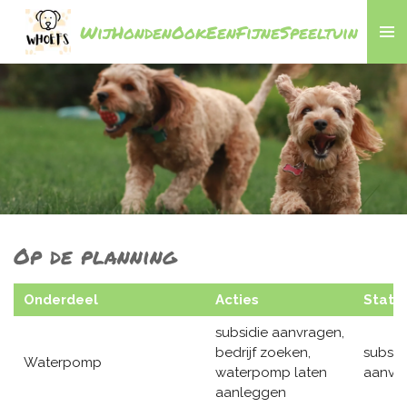
Ga
WijHondenOokEenFijneSpeeltuin
direct
naar
de
hoofdinhoud
Op de planning
Onderdeel
Acties
Statu
subsidie aanvragen,
bedrijf zoeken,
subsid
Waterpomp
waterpomp laten
aanvr
aanleggen