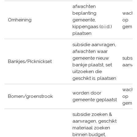
afwachten
beplanting
wacht
Omheining
gemeente,
op
kippengaas (o.i.d.)
gemee
plaatsen
subsidie aanvragen,
afwachten waar
gemeente nieuw
subsid
Bankjes/Picknickset
bankje plaatst, set
aanvr
uitzoeken die
geschikt is. plaatsen
wacht
worden door
Bomen/groenstrook
op
gemeente geplaatst
gemee
subsidie zoeken &
aanvragen, geschikt
materiaal zoeken
binnen budget,