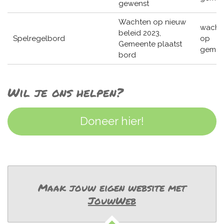
gewenst
Wachten op nieuw
wacht
beleid 2023,
Spelregelbord
op
Gemeente plaatst
gemee
bord
Wil je ons helpen?
Doneer hier!
Maak jouw eigen website met
JouwWeb