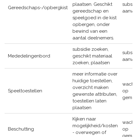
plaatsen. Geschikt
subsid
Gereedschaps-/opbergkist
gereedschap en
aanvr
speelgoed in de kist
opbergen, onder
bewind van een
aantal deelnemers.
subsidie zoeken,
subsid
Mededelingenbord
geschikt materiaal
aanvr
zoeken, plaatsen
meer informatie over
huidige toestellen,
wacht
overzicht maken
Speeltoestellen
op
gewenste attributen,
gemee
toestellen laten
plaatsen
Kijken naar
wacht
mogelijkheid/kosten
Beschutting
op
- overwegen of
gemee